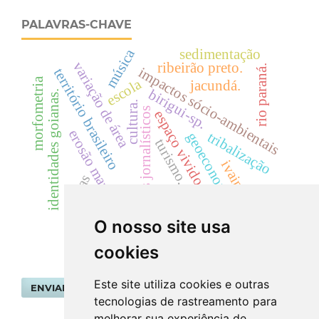
PALAVRAS-CHAVE
música
sedimentação
variação de área
ribeirão preto.
rio paraná.
impactos sócio-ambientais
território brasileiro
morfometria
escola
jacundá.
birigui-sp.
identidades goianas.
cultura.
mapas jornalísticos
espaço vivido
erosão marginal
tribalização
geoeconomia
turismo.
ivaiporã.
trilhas
O nosso site usa
cookies
Este site utiliza cookies e outras
ENVIAR SUBMISSÃO
tecnologias de rastreamento para
melhorar sua experiência de