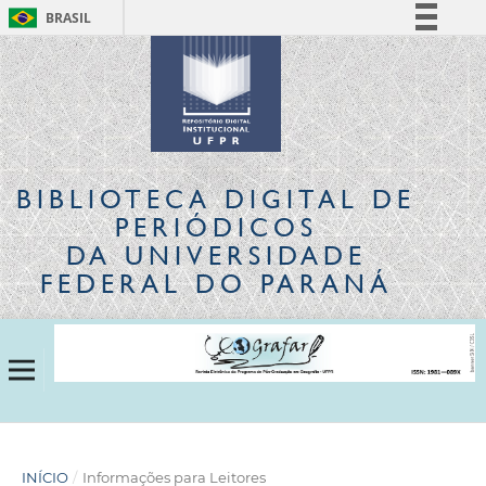
BRASIL
Simplifique!
Comunica BR
Participe
Acesso à informação
Legislação
BIBLIOTECA DIGITAL
DE
Canais
PERIÓDICOS
DA UNIVERSIDADE
FEDERAL DO PARANÁ
INÍCIO
/
Informações para Leitores