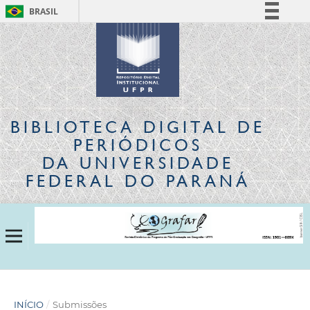
BRASIL
Simplifique!
Comunica BR
Participe
Acesso à informação
Legislação
BIBLIOTECA DIGITAL
DE
Canais
PERIÓDICOS
DA UNIVERSIDADE
FEDERAL DO PARANÁ
INÍCIO
/
Submissões