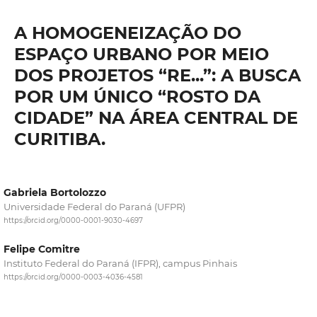
A HOMOGENEIZAÇÃO DO
ESPAÇO URBANO POR MEIO
DOS PROJETOS “RE...”: A BUSCA
POR UM ÚNICO “ROSTO DA
CIDADE” NA ÁREA CENTRAL DE
CURITIBA.
Gabriela Bortolozzo
Universidade Federal do Paraná (UFPR)
https://orcid.org/0000-0001-9030-4697
Felipe Comitre
Instituto Federal do Paraná (IFPR), campus Pinhais
https://orcid.org/0000-0003-4036-4581