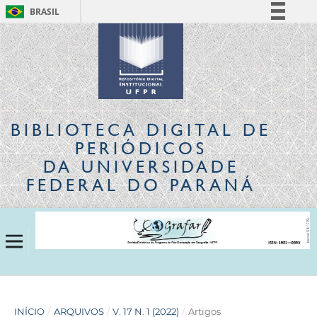
BRASIL
Simplifique!
Comunica BR
Participe
Acesso à informação
Legislação
BIBLIOTECA DIGITAL
DE
Canais
PERIÓDICOS
DA UNIVERSIDADE
FEDERAL DO PARANÁ
INÍCIO
/
ARQUIVOS
/
V. 17 N. 1 (2022)
/
Artigos