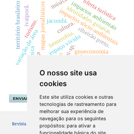
música
oferta turística
impactos ambientais
território brasileiro
mapas jornalísticos
identidades goianas.
ivaiporã.
impactos sócio-ambientais
turismo.
jacundá.
cultura.
ribeirão preto.
variação de área
hemerobia.
espaço vivido
birigui-sp.
dinâmica
geoeconomia
escola
trilhas
sedimentação
trabalhadores rurais.
O nosso site usa
cookies
Este site utiliza cookies e outras
ENVIAR SUBMISSÃO
tecnologias de rastreamento para
melhorar sua experiência de
navegação para os seguintes
Revista Geografar ISSN: 1981-089X
propósitos:
para ativar a
funcionalidade básica do site
.