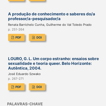
A produção de conhecimento e saberes do/a
professor/a-pesquisador/a
Renata Barrichelo Cunha, Guilherme do Val Toledo Prado
p. 251-264
PDF
DOI
LOURO, G. L. Um corpo estranho: ensaios sobre
sexualidade e teoria queer. Belo Horizonte:
Autêntica, 2004.
José Eduardo Szwako
p. 267-271
PDF
DOI
PALAVRAS-CHAVE