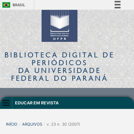
BRASIL
Simplifique!
Comunica BR
Participe
Acesso à informação
Legislação
BIBLIOTECA DIGITAL
DE
Canais
PERIÓDICOS
DA UNIVERSIDADE
FEDERAL DO PARANÁ
EDUCAR EM REVISTA
INÍCIO
/
ARQUIVOS
/
v. 23 n. 30 (2007)