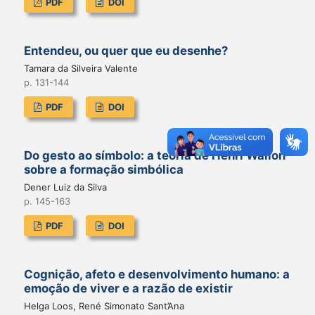
PDF
DOI
Entendeu, ou quer que eu desenhe?
Tamara da Silveira Valente
p. 131-144
PDF
DOI
Do gesto ao símbolo: a teoria de Henri Wallon
sobre a formação simbólica
Dener Luiz da Silva
p. 145-163
PDF
DOI
Cognição, afeto e desenvolvimento humano: a
emoção de viver e a razão de existir
Helga Loos, René Simonato Sant’Ana