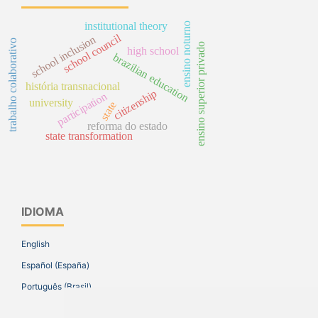
institutional theory
ensino noturno
school council
school inclusion
trabalho colaborativo
ensino superior privado
high school
brazilian education
história transnacional
citizenship
participation
university
state
reforma do estado
state transformation
IDIOMA
English
Español (España)
Português (Brasil)