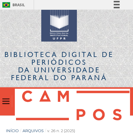
BRASIL
Simplifique!
Comunica BR
Participe
Acesso à informação
Legislação
BIBLIOTECA DIGITAL
DE
Canais
PERIÓDICOS
DA UNIVERSIDADE
FEDERAL DO PARANÁ
INÍCIO
/
ARQUIVOS
/
v. 26 n. 2 (2025)