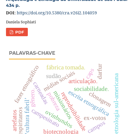
434 p.
DOI:
https://doi.org/10.5380/cra.v26i2.104059
Daniela Sophiati
PDF
PALAVRAS-CHAVE
darfur
fazer etnográfico
fábrica tomada.
caps
mídias sociais
sudão
etnologia sul-americana
articulação.
carneadas
sociabilidade.
gênero.
escrita etnográfica
missionários
clonagem
reprodutibilidade
pobreza
‘cultura fabril’
campesinato
espiritanos
ovinbundos
artefatos
ex-votos
campos
biotecnologia