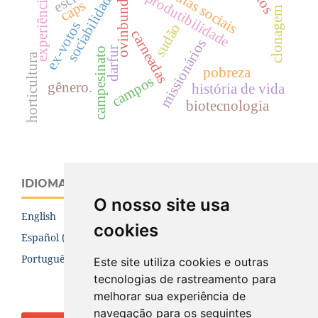
experiência(s)
mídias sociais
reprodutibilidade
sociabilidade.
ovinbundos
caps
clonagem
ex-votos
sudão
carneadas
missionários
darfur
campesinato
horticultura
pobreza
campos
gênero.
história de vida
biotecnologia
IDIOMA
O nosso site usa
English
cookies
Español (España)
Português (Brasil)
Este site utiliza cookies e outras
tecnologias de rastreamento para
melhorar sua experiência de
navegação para os seguintes