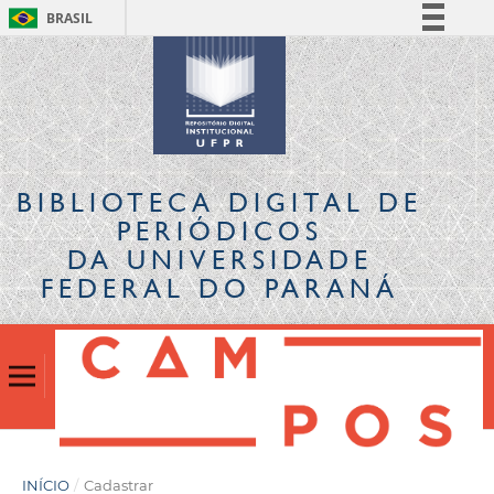
BRASIL
Simplifique!
Comunica BR
Participe
Acesso à informação
Legislação
BIBLIOTECA DIGITAL
DE
Canais
PERIÓDICOS
DA UNIVERSIDADE
FEDERAL DO PARANÁ
INÍCIO
/
Cadastrar