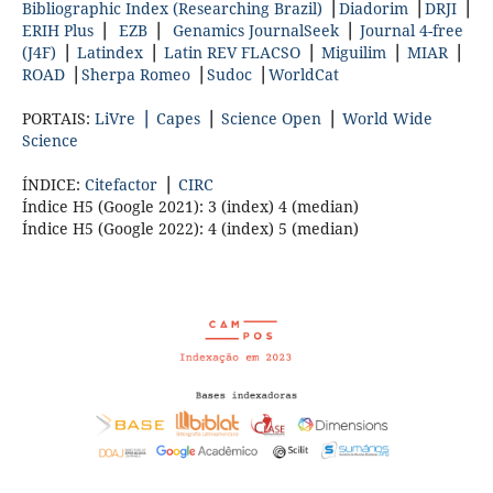
Bibliographic Index (Researching Brazil)
▕
Diadorim
▕
DRJI
▕
ERIH Plus
▕
EZB
▕
Genamics JournalSeek
▕
Journal 4-free
(J4F)
▕
Latindex
▕
Latin REV FLACSO
▕
Miguilim
▕
MIAR
▕
ROAD
▕
Sherpa Romeo
▕
Sudoc
▕
WorldCat
PORTAIS:
LiVre▕
Capes
▕
Science Open
▕
World Wide
Science
ÍNDICE:
Citefactor
▕
CIRC
Índice H5 (Google 2021): 3 (index) 4 (median)
Índice H5 (Google 2022): 4 (index) 5 (median)