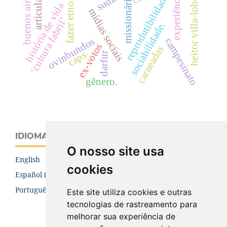
fazer etnográfico
experiência(s)
articulação.
heitor villa-lobos.
buenos aires.
missionários
sudão
reprodutibilidade
história de vida
mídias sociais
‘cultura fabril’
sociabilidade.
ovinbundos
campesinato
ex-votos
carneadas
caps
darfur
gênero.
IDIOMA
O nosso site usa
English
cookies
Español (España)
Português (Brasil)
Este site utiliza cookies e outras
tecnologias de rastreamento para
melhorar sua experiência de