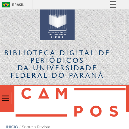
BRASIL
Simplifique!
Comunica BR
Participe
Acesso à informação
Legislação
BIBLIOTECA DIGITAL
DE
Canais
PERIÓDICOS
DA UNIVERSIDADE
FEDERAL DO PARANÁ
INÍCIO
/
Sobre a Revista