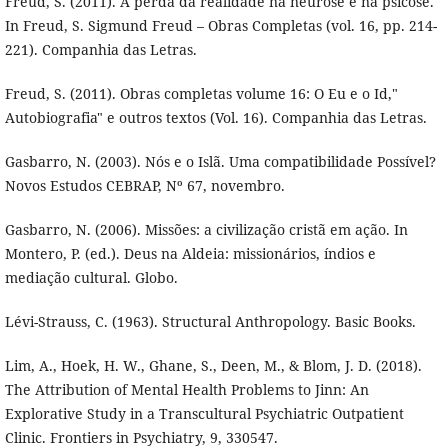
Freud, S. (2011). A perda da realidade na neurose e na psicose.
In Freud, S. Sigmund Freud – Obras Completas (vol. 16, pp. 214-
221). Companhia das Letras.
Freud, S. (2011). Obras completas volume 16: O Eu e o Id,"
Autobiografia" e outros textos (Vol. 16). Companhia das Letras.
Gasbarro, N. (2003). Nós e o Islã. Uma compatibilidade Possível?
Novos Estudos CEBRAP, Nº 67, novembro.
Gasbarro, N. (2006). Missões: a civilização cristã em ação. In
Montero, P. (ed.). Deus na Aldeia: missionários, índios e
mediação cultural. Globo.
Lévi-Strauss, C. (1963). Structural Anthropology. Basic Books.
Lim, A., Hoek, H. W., Ghane, S., Deen, M., & Blom, J. D. (2018).
The Attribution of Mental Health Problems to Jinn: An
Explorative Study in a Transcultural Psychiatric Outpatient
Clinic. Frontiers in Psychiatry, 9, 330547.