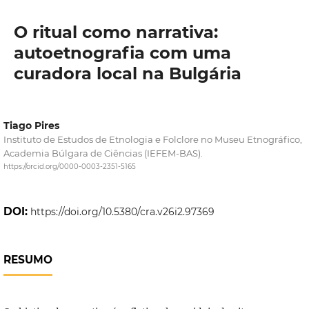
O ritual como narrativa:
autoetnografia com uma
curadora local na Bulgária
Tiago Pires
Instituto de Estudos de Etnologia e Folclore no Museu Etnográfico,
Academia Búlgara de Ciências (IEFEM-BAS).
https://orcid.org/0000-0003-2351-5165
DOI:
https://doi.org/10.5380/cra.v26i2.97369
RESUMO