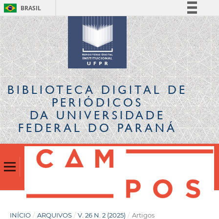
BRASIL
Simplifique!
Comunica BR
Participe
Acesso à informação
Legislação
BIBLIOTECA DIGITAL
DE
Canais
PERIÓDICOS
DA UNIVERSIDADE
FEDERAL DO PARANÁ
INÍCIO
/
ARQUIVOS
/
V. 26 N. 2 (2025)
/
Artigos