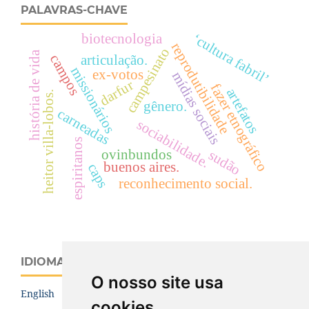
PALAVRAS-CHAVE
‘cultura fabril’
biotecnologia
reprodutibilidade
campesinato
história de vida
campos
articulação.
missionários
ex-votos
mídias sociais
darfur
fazer etnográfico
artefatos
heitor villa-lobos.
gênero.
carneadas
sociabilidade.
espiritanos
ovinbundos
sudão
buenos aires.
caps
reconhecimento social.
IDIOMA
O nosso site usa
English
cookies