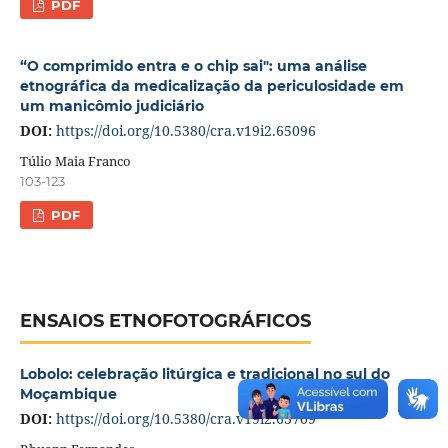
PDF
“O comprimido entra e o chip sai": uma análise
etnográfica da medicalização da periculosidade em
um manicômio judiciário
DOI:
https://doi.org/10.5380/cra.v19i2.65096
Túlio Maia Franco
103-123
PDF
ENSAIOS ETNOFOTOGRÁFICOS
Lobolo: celebração litúrgica e tradicional no sul do
Moçambique
DOI:
https://doi.org/10.5380/cra.v19i2.63709