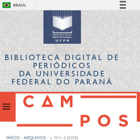
BRASIL
Simplifique!
Comunica BR
Participe
Acesso à informação
Legislação
BIBLIOTECA DIGITAL
DE
Canais
PERIÓDICOS
DA UNIVERSIDADE
FEDERAL DO PARANÁ
INÍCIO
/
ARQUIVOS
/
v. 19 n. 2 (2018)