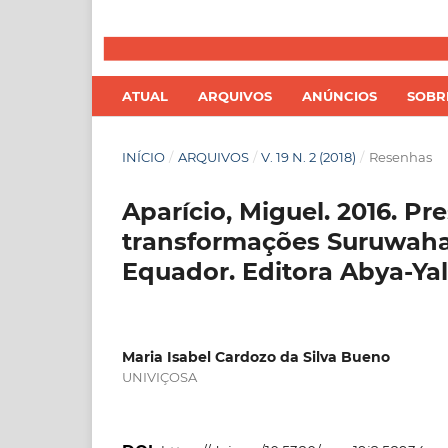
ATUAL
ARQUIVOS
ANÚNCIOS
SOB
INÍCIO
/
ARQUIVOS
/
V. 19 N. 2 (2018)
/
Resenhas
Aparício, Miguel. 2016. P
transformações Suruwaha 
Equador. Editora Abya-Yala
Maria Isabel Cardozo da Silva Bueno
UNIVIÇOSA