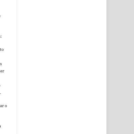
e
s:
ito
m
uer
o
o.
ar o
a
o