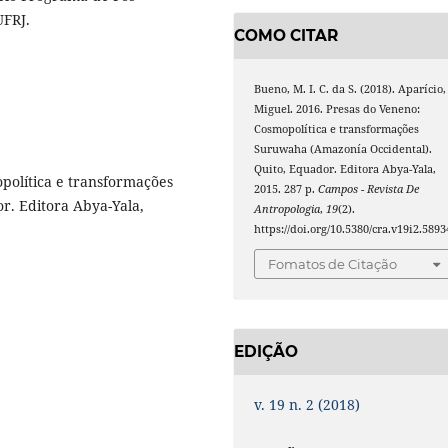
UFRJ.
COMO CITAR
Bueno, M. I. C. da S. (2018). Aparício,
Miguel. 2016. Presas do Veneno:
Cosmopolítica e transformações
Suruwaha (Amazonía Occidental).
Quito, Equador. Editora Abya-Yala,
política e transformações
2015. 287 p.
Campos - Revista De
r. Editora Abya-Yala,
Antropologia
,
19
(2).
https://doi.org/10.5380/cra.v19i2.5893
Fomatos de Citação
EDIÇÃO
v. 19 n. 2 (2018)