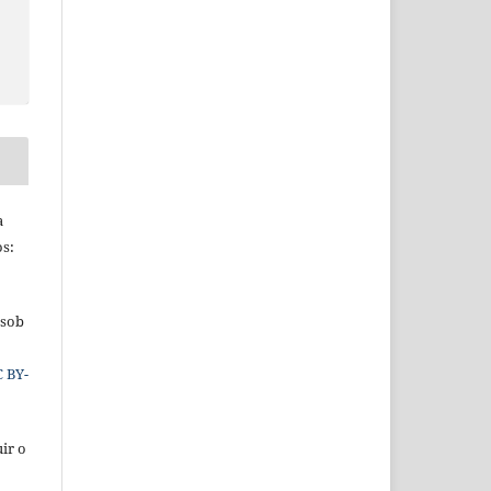
a
os:
 sob
C BY-
ir o