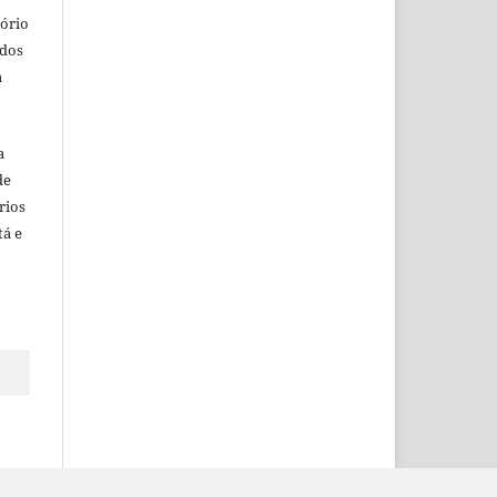
tório
ados
a
a
de
rios
tá e