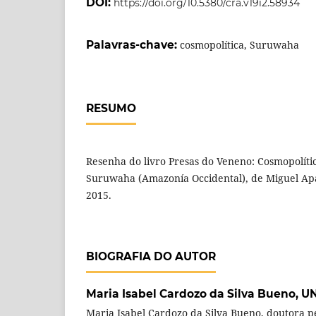
DOI:
https://doi.org/10.5380/cra.v19i2.58934
Palavras-chave:
cosmopolítica, Suruwaha
RESUMO
Resenha do livro Presas do Veneno: Cosmopolíti
Suruwaha (Amazonía Occidental), de Miguel Apa
2015.
BIOGRAFIA DO AUTOR
Maria Isabel Cardozo da Silva Bueno,
UN
Maria Isabel Cardozo da Silva Bueno, doutora p