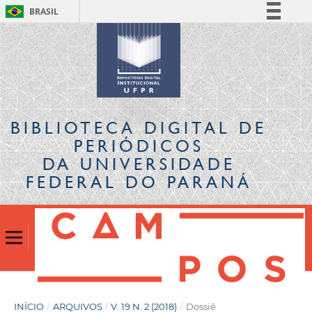
BRASIL
Simplifique!
Comunica BR
Participe
Acesso à informação
Legislação
BIBLIOTECA DIGITAL
DE
Canais
PERIÓDICOS
DA UNIVERSIDADE
FEDERAL DO PARANÁ
INÍCIO
/
ARQUIVOS
/
V. 19 N. 2 (2018)
/
Dossiê