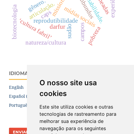
missionários
ovinbundos
carneadas
sociabilidade.
gênero.
articulação.
biotecnologia
mídias sociais
caps
‘cultura fabril’
reprodutibilidade
campos
darfur
sudão
pobreza
natureza/cultura
IDIOMA
O nosso site usa
English
cookies
Español (España)
Português (Brasil)
Este site utiliza cookies e outras
tecnologias de rastreamento para
melhorar sua experiência de
navegação para os seguintes
ENVIAR SUBMISSÃO