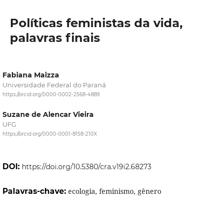
Políticas feministas da vida,
palavras finais
Fabiana Maizza
Universidade Federal do Paraná
https://orcid.org/0000-0002-2568-4889
Suzane de Alencar Vieira
UFG
https://orcid.org/0000-0001-8158-210X
DOI:
https://doi.org/10.5380/cra.v19i2.68273
Palavras-chave:
ecologia, feminismo, gênero