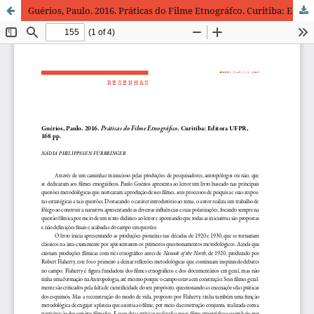
Guérios, Paulo. 2016. Práticas do Filme Etnográfco. Curitiba: Editora UFPR, 168 pp.