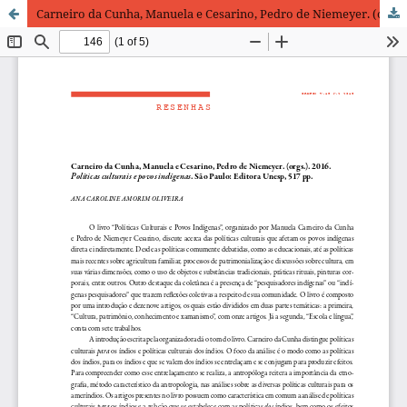
Carneiro da Cunha, Manuela e Cesarino, Pedro de Niemeyer. (orgs.). 2016. Políticas culturais e povos indígenas. São Paulo: Editora Unesp, 517 pp.