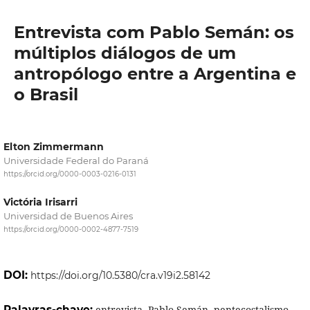
Entrevista com Pablo Semán: os
múltiplos diálogos de um
antropólogo entre a Argentina e
o Brasil
Elton Zimmermann
Universidade Federal do Paraná
https://orcid.org/0000-0003-0216-0131
Victória Irisarri
Universidad de Buenos Aires
https://orcid.org/0000-0002-4877-7519
DOI:
https://doi.org/10.5380/cra.v19i2.58142
Palavras-chave:
entrevista, Pablo Semán, pentecostalismo,