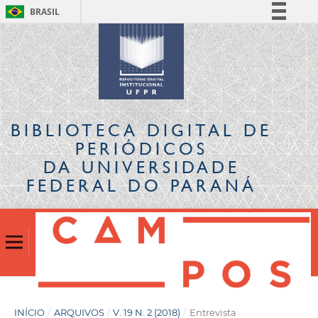
BRASIL
Simplifique!
Comunica BR
Participe
Acesso à informação
Legislação
BIBLIOTECA DIGITAL
DE
Canais
PERIÓDICOS
DA UNIVERSIDADE
FEDERAL DO PARANÁ
INÍCIO
/
ARQUIVOS
/
V. 19 N. 2 (2018)
/
Entrevista