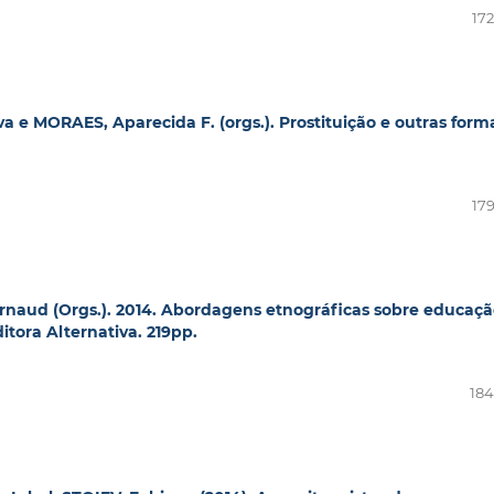
172
ilva e MORAES, Aparecida F. (orgs.). Prostituição e outras form
179
rnaud (Orgs.). 2014. Abordagens etnográficas sobre educaçã
itora Alternativa. 219pp.
184