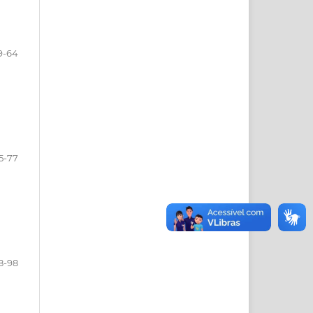
9-64
5-77
8-98