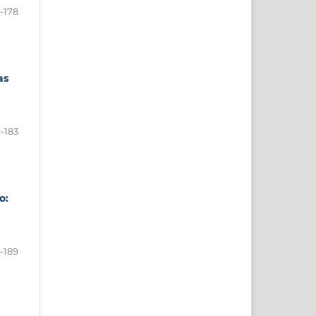
-178
as
-183
o:
-189