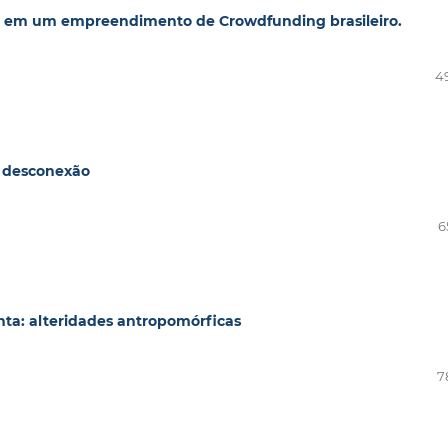
a em um empreendimento de Crowdfunding brasileiro.
4
a desconexão
6
anta: alteridades antropomórficas
7