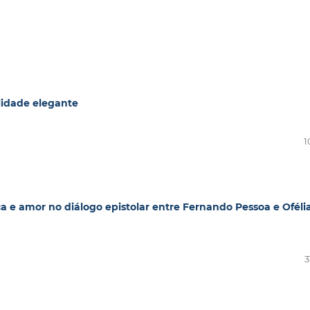
lidade elegante
1
ca e amor no diálogo epistolar entre Fernando Pessoa e Oféli
3