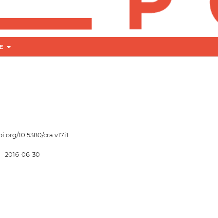
RE
oi.org/10.5380/cra.v17i1
:
2016-06-30