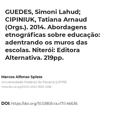
GUEDES, Simoni Lahud;
CIPINIUK, Tatiana Arnaud
(Orgs.). 2014. Abordagens
etnográficas sobre educação:
adentrando os muros das
escolas. Niterói: Editora
Alternativa. 219pp.
Marcos Alfonso Spiess
Universidade Federal do Paraná (UFPR)
https://orcid.org/0000-0002-9590-2386
DOI:
https://doi.org/10.5380/cra.v17i1.46636