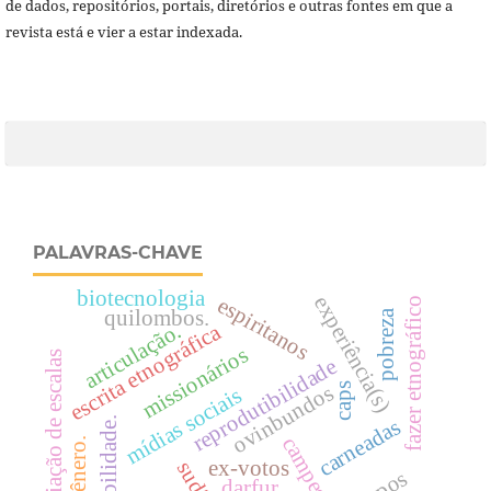
de dados, repositórios, portais, diretórios e outras fontes em que a
revista está e vier a estar indexada.
PALAVRAS-CHAVE
biotecnologia
experiência(s)
espiritanos
fazer etnográfico
quilombos.
pobreza
articulação.
escrita etnográfica
missionários
variação de escalas
reprodutibilidade
caps
ovinbundos
mídias sociais
sociabilidade.
carneadas
campesinato
gênero.
ex-votos
sudão
darfur