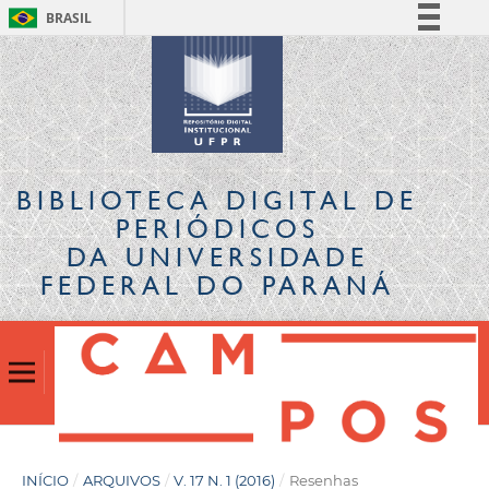
BRASIL
Simplifique!
Comunica BR
Participe
Acesso à informação
Legislação
BIBLIOTECA DIGITAL
DE
Canais
PERIÓDICOS
DA UNIVERSIDADE
FEDERAL DO PARANÁ
INÍCIO
/
ARQUIVOS
/
V. 17 N. 1 (2016)
/
Resenhas