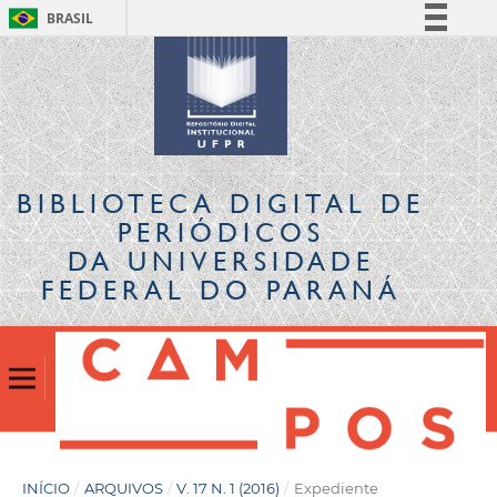
BRASIL
Simplifique!
Comunica BR
Participe
Acesso à informação
Legislação
BIBLIOTECA DIGITAL
DE
Canais
PERIÓDICOS
DA UNIVERSIDADE
FEDERAL DO PARANÁ
INÍCIO
/
ARQUIVOS
/
V. 17 N. 1 (2016)
/
Expediente