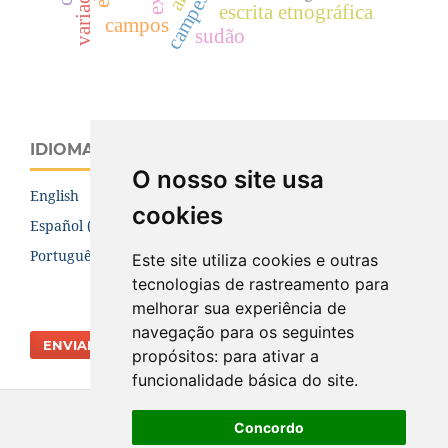
campesinato
escrita etnográfica
campos
sudão
IDIOMA
O nosso site usa
English
cookies
Español (España)
Português (Brasil)
Este site utiliza cookies e outras
tecnologias de rastreamento para
melhorar sua experiência de
navegação para os seguintes
ENVIAR SUBMISSÃO
propósitos:
para ativar a
funcionalidade básica do site
.
Concordo