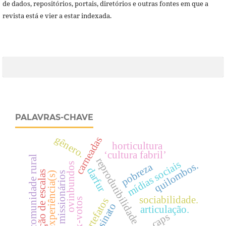
de dados, repositórios, portais, diretórios e outras fontes em que a
revista está e vier a estar indexada.
PALAVRAS-CHAVE
gênero.
carneadas
horticultura
‘cultura fabril’
comunidade rural
reprodutibilidade
mídias sociais
quilombos.
pobreza
ovinbundos
darfur
variação de escalas
experiência(s)
missionários
sociabilidade.
artefatos
ex-votos
articulação.
caps