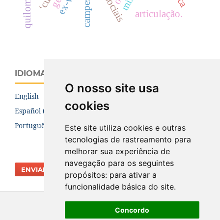
campesinato
quilombos.
articulação.
IDIOMA
O nosso site usa
English
cookies
Español (España)
Português (Brasil)
Este site utiliza cookies e outras
tecnologias de rastreamento para
melhorar sua experiência de
navegação para os seguintes
ENVIAR SUBMISSÃO
propósitos:
para ativar a
funcionalidade básica do site
.
Concordo