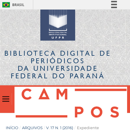
BRASIL
Simplifique!
Comunica BR
Participe
Acesso à informação
Legislação
BIBLIOTECA DIGITAL
DE
Canais
PERIÓDICOS
DA UNIVERSIDADE
FEDERAL DO PARANÁ
INÍCIO
/
ARQUIVOS
/
V. 17 N. 1 (2016)
/
Expediente