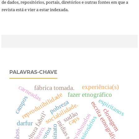
de dados, repositórios, portais, diretórios e outras fontes em que a
revista está e vier a estar indexada.
PALAVRAS-CHAVE
experiência(s)
carneadas
fábrica tomada.
reprodutibilidade
fazer etnográfico
campos
espiritanos
pobreza
escrita etnográfica
sociabilidade.
clonagem
sudão
‘cultura fabril’
ovinbundos
caps
missionários
mídias sociais
darfur
gênero.
ex-votos