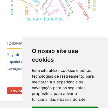
‘cultura fabril’
ovinbundos
pobreza
articulação.
clonagem
sudão
darfur
caps
heitor villa-lobos.
IDIOMA
O nosso site usa
English
cookies
Español (España)
Português (Brasil)
Este site utiliza cookies e outras
tecnologias de rastreamento para
melhorar sua experiência de
navegação para os seguintes
ENVIAR SUBMISSÃO
propósitos:
para ativar a
funcionalidade básica do site
.