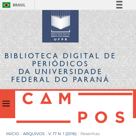
BRASIL
Simplifique!
Comunica BR
Participe
Acesso à informação
Legislação
BIBLIOTECA DIGITAL
DE
Canais
PERIÓDICOS
DA UNIVERSIDADE
FEDERAL DO PARANÁ
INÍCIO
/
ARQUIVOS
/
V. 17 N. 1 (2016)
/
Resenhas