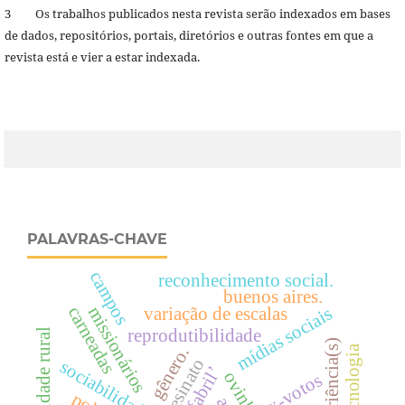
3 Os trabalhos publicados nesta revista serão indexados em bases
de dados, repositórios, portais, diretórios e outras fontes em que a
revista está e vier a estar indexada.
PALAVRAS-CHAVE
campos
reconhecimento social.
buenos aires.
missionários
variação de escalas
carneadas
mídias sociais
reprodutibilidade
comunidade rural
experiência(s)
biotecnologia
gênero.
campesinato
sociabilidade.
ex-votos