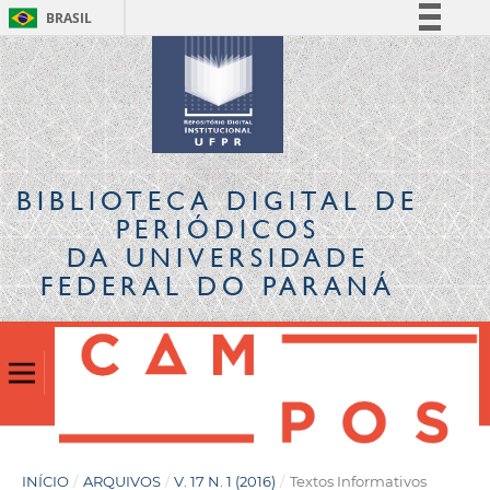
BRASIL
Simplifique!
Comunica BR
Participe
Acesso à informação
Legislação
BIBLIOTECA DIGITAL
DE
Canais
PERIÓDICOS
DA UNIVERSIDADE
FEDERAL DO PARANÁ
INÍCIO
/
ARQUIVOS
/
V. 17 N. 1 (2016)
/
Textos Informativos