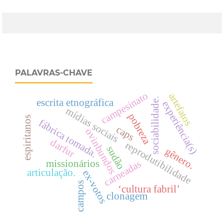
PALAVRAS-CHAVE
campesinato
artefatos
sociabilidade.
escrita etnográfica
experiência(s)
mídias sociais
pobreza
espiritanos
fábrica tomada.
caps
ovinbundos
darfur
reprodutibilidade
sudão
gênero.
missionários
carneadas
articulação.
ex-votos
campos
‘cultura fabril’
clonagem