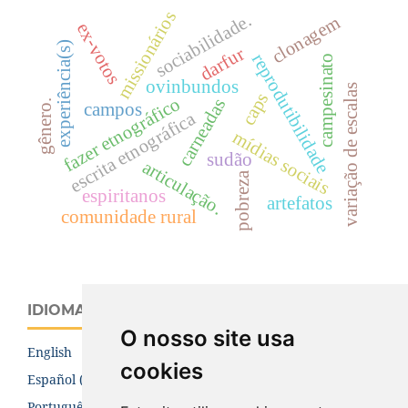
missionários
sociabilidade.
clonagem
ex-votos
experiência(s)
darfur
reprodutibilidade
campesinato
ovinbundos
variação de escalas
caps
fazer etnográfico
carneadas
gênero.
campos
escrita etnográfica
mídias sociais
sudão
articulação.
pobreza
espiritanos
artefatos
comunidade rural
IDIOMA
O nosso site usa
English
cookies
Español (España)
Português (Brasil)