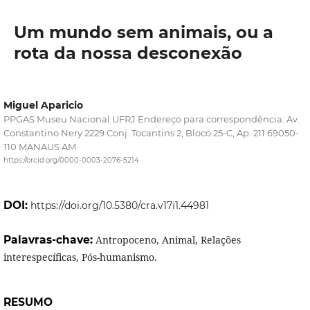
Um mundo sem animais, ou a
rota da nossa desconexão
Miguel Aparicio
PPGAS Museu Nacional UFRJ Endereço para correspondência: Av.
Constantino Nery 2229 Conj. Tocantins 2, Bloco 25-C, Ap. 211 69050-
110 MANAUS AM
https://orcid.org/0000-0003-2076-5214
DOI:
https://doi.org/10.5380/cra.v17i1.44981
Palavras-chave:
Antropoceno, Animal, Relações
interespecíficas, Pós-humanismo.
RESUMO