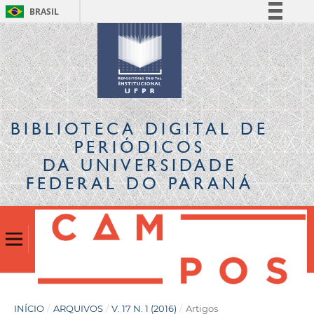
BRASIL
Simplifique!
Comunica BR
Participe
Acesso à informação
Legislação
BIBLIOTECA DIGITAL
DE
Canais
PERIÓDICOS
DA UNIVERSIDADE
FEDERAL DO PARANÁ
INÍCIO
/
ARQUIVOS
/
V. 17 N. 1 (2016)
/
Artigos