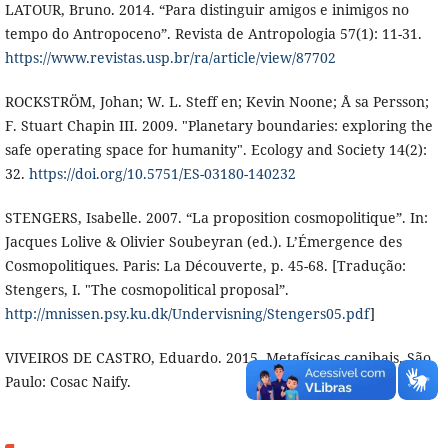
LATOUR, Bruno. 2014. “Para distinguir amigos e inimigos no
tempo do Antropoceno”. Revista de Antropologia 57(1): 11-31.
https://www.revistas.usp.br/ra/article/view/87702
ROCKSTRÖM, Johan; W. L. Steff en; Kevin Noone; Å sa Persson;
F. Stuart Chapin III. 2009. "Planetary boundaries: exploring the
safe operating space for humanity". Ecology and Society 14(2):
32.
https://doi.org/10.5751/ES-03180-140232
STENGERS, Isabelle. 2007. “La proposition cosmopolitique”. In:
Jacques Lolive & Olivier Soubeyran (ed.). L’Émergence des
Cosmopolitiques. Paris: La Découverte, p. 45-68. [Tradução:
Stengers, I. "The cosmopolitical proposal”.
http://mnissen.psy.ku.dk/Undervisning/Stengers05.pdf
]
VIVEIROS DE CASTRO, Eduardo. 2015. Metafísicas canibais. São
Paulo: Cosac Naify.