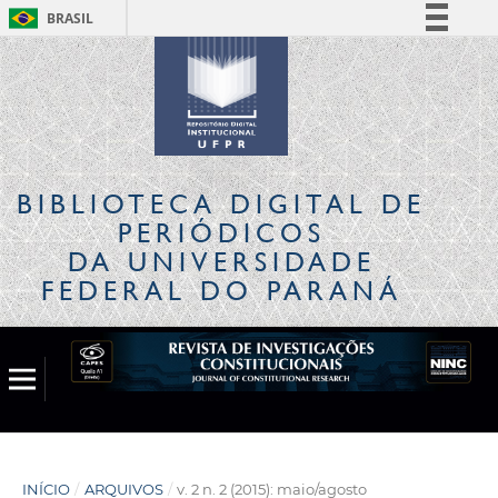
BRASIL
Simplifique!
Comunica BR
Participe
Acesso à informação
Legislação
BIBLIOTECA DIGITAL
DE
Canais
PERIÓDICOS
DA UNIVERSIDADE
FEDERAL DO PARANÁ
INÍCIO
/
ARQUIVOS
/
v. 2 n. 2 (2015): maio/agosto