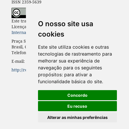
ISSN 2359-5639
Este trabalho está licenciado com uma
O nosso site usa
Licença
Creative Commons - Atribuição 4.0
Internacional
.
cookies
Praça Santos Andrade, n. 50, 3º andar, Curitiba-PR,
Brasil, CEP 80.020-300
Este site utiliza cookies e outras
Telefone: +55 41 3352-0716
tecnologias de rastreamento para
melhorar sua experiência de
E-mail: rinc.ufpr@gmail.com
navegação para os seguintes
http://revistas.ufpr.br/rinc
propósitos:
para ativar a
funcionalidade básica do site
.
Concordo
Eu recuso
Alterar as minhas preferências