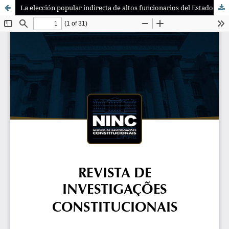
La elección popular indirecta de altos funcionarios del Estado en Venezuela y su violación por el Estado autoritario: el golpe de Estado de diciembre de 2014 dado con las inconstitucionales designaciones de los titulares de las ramas del Poder Público