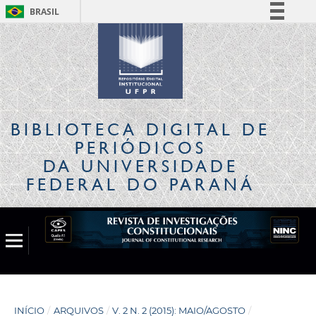
BRASIL
Simplifique!
Comunica BR
Participe
Acesso à informação
Legislação
BIBLIOTECA DIGITAL
DE
Canais
PERIÓDICOS
DA UNIVERSIDADE
FEDERAL DO PARANÁ
INÍCIO
/
ARQUIVOS
/
V. 2 N. 2 (2015): MAIO/AGOSTO
/