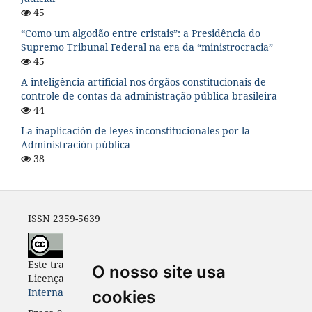
45
“Como um algodão entre cristais”: a Presidência do
Supremo Tribunal Federal na era da “ministrocracia”
45
A inteligência artificial nos órgãos constitucionais de
controle de contas da administração pública brasileira
44
La inaplicación de leyes inconstitucionales por la
Administración pública
38
ISSN 2359-5639
Este trabalho está licenciado com uma
O nosso site usa
Licença
Creative Commons - Atribuição 4.0
Internacional
.
cookies