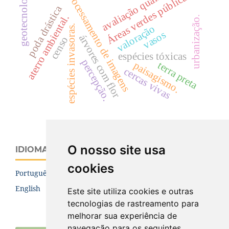
avaliação qualitativa
geotecnologia.
processamento de imagens
Áreas verdes públicas
poda drástica
aterro ambiental.
urbanização.
espécies invasoras.
valoração
vasos
árvores com flor
censo
espécies tóxicas
percepção.
terra preta
paisagismo.
cercas vivas
O nosso site usa
IDIOMA
cookies
Português (Brasil)
English
Este site utiliza cookies e outras
tecnologias de rastreamento para
melhorar sua experiência de
navegação para os seguintes