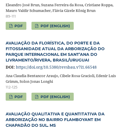
Eleandro José Brun, Suzana Ferreira da Rosa, Cristiane Roppa,
Mauro Valdir Schumacher, Flávia Gizele König Brun
89-111
PDF
PDF (ENGLISH)
AVALIAÇÃO DA FLORÍSTICA, DO PORTE E DA
FITOSSANIDADE ATUAL DA ARBORIZAÇÃO DO
PARQUE INTERNACIONAL EM SANT’ANA DO
LIVRAMENTO/RIVERA, BRASIL/URUGUAI
DOI:
https://doi.org/10.5380/revsbau.v7i1.66548
Ana Claudia Bentancor Araujo, Cibele Rosa Gracioli, Edenir Luis
Grimm, Solon Jonas Longhi
112-125
PDF
PDF (ENGLISH)
AVALIAÇÃO QUALITATIVA E QUANTITATIVA DA
ARBORIZAÇÃO NO BAIRRO FLAMBOYANT EM
CHAPADÃO DO SUL, MS