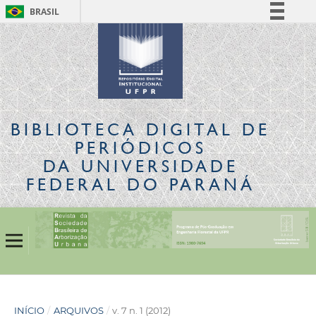
BRASIL
Simplifique!
Comunica BR
Participe
Acesso à informação
Legislação
BIBLIOTECA DIGITAL
DE
Canais
PERIÓDICOS
DA UNIVERSIDADE
FEDERAL DO PARANÁ
INÍCIO
/
ARQUIVOS
/
v. 7 n. 1 (2012)