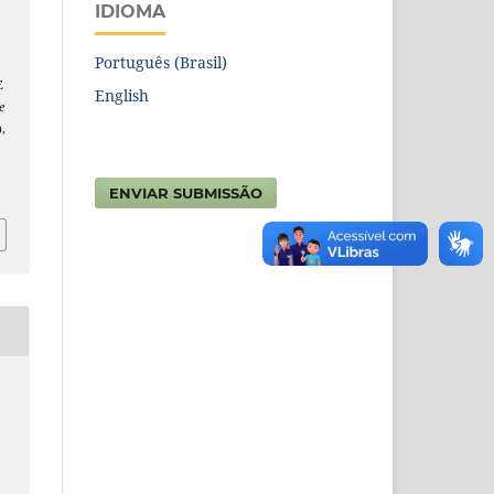
IDIOMA
Português (Brasil)
E
English
e
),
6
ENVIAR SUBMISSÃO