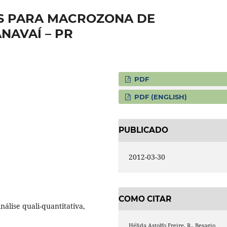
ES PARA MACROZONA DE
NAVAÍ – PR
PDF
PDF (ENGLISH)
PUBLICADO
2012-03-30
COMO CITAR
álise quali-quantitativa,
Hélida Astolfo Freire, R., Besagio