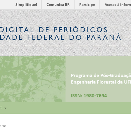
Simplifique!
Comunica BR
Participe
Acesso à infor
DIGITAL
DE PERIÓDICOS
IDADE FEDERAL DO PARANÁ
RE
ana