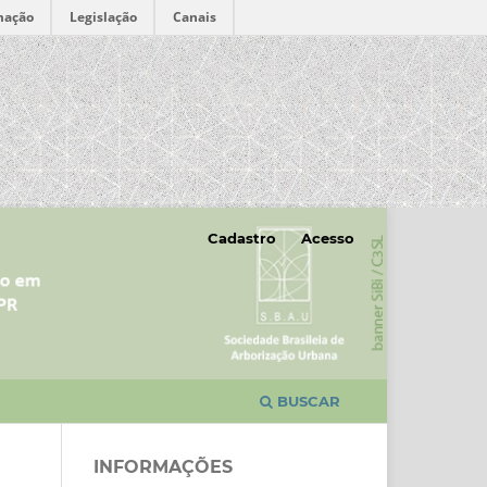
mação
Legislação
Canais
Cadastro
Acesso
BUSCAR
INFORMAÇÕES