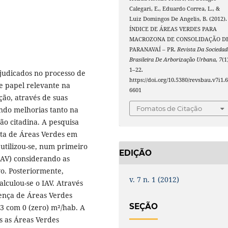
Calegari, E., Eduardo Correa, L., &
Luiz Domingos De Angelis, B. (2012).
ÍNDICE DE ÁREAS VERDES PARA
MACROZONA DE CONSOLIDAÇÃO D
PARANAVAÍ – PR.
Revista Da Sociedad
Brasileira De Arborização Urbana
,
7
(1
1–22.
ejudicados no processo de
https://doi.org/10.5380/revsbau.v7i1.
e papel relevante na
6601
ção, através de suas
Fomatos de Citação
endo melhorias tanto na
o citadina. A pesquisa
rta de Áreas Verdes em
 utilizou-se, num primeiro
EDIÇÃO
IAV) considerando as
o. Posteriormente,
v. 7 n. 1 (2012)
alculou-se o IAV. Através
sença de Áreas Verdes
SEÇÃO
 3 com 0 (zero) m²/hab. A
as as Áreas Verdes