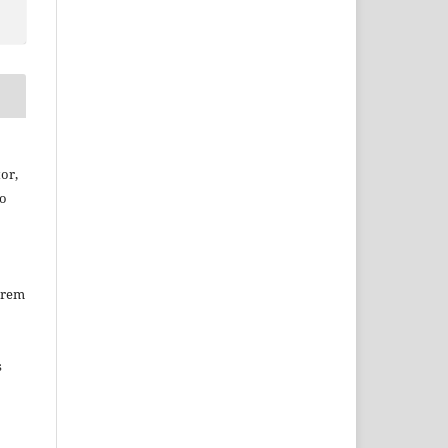
or,
ão
erem
s