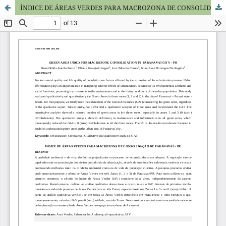
ÍNDICE DE ÁREAS VERDES PARA MACROZONA DE CONSOLIDAÇÃO DE PARANAVAÍ – PR