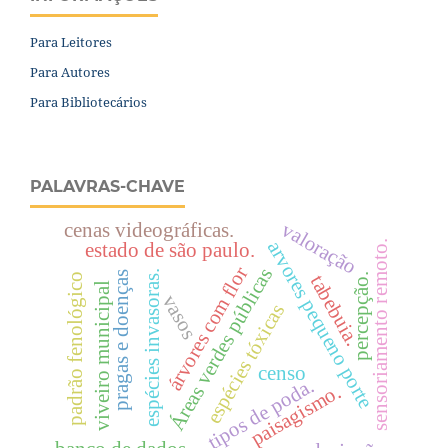
Para Leitores
Para Autores
Para Bibliotecários
PALAVRAS-CHAVE
valoração
cenas videográficas.
arvores pequeno porte
sensoriamento remoto.
estado de são paulo.
árvores com flor
Áreas verdes públicas
espécies invasoras.
pragas e doenças
padrão fenológico
percepção.
tabebuia.
viveiro municipal
vasos
espécies tóxicas
censo
tipos de poda.
paisagismo.