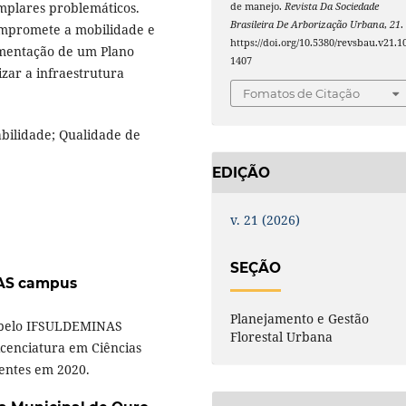
emplares problemáticos.
de manejo.
Revista Da Sociedade
Brasileira De Arborização Urbana
,
21
.
ompromete a mobilidade e
https://doi.org/10.5380/revsbau.v21.1
ementação de um Plano
1407
ar a infraestrutura
Fomatos de Citação
bilidade; Qualidade de
EDIÇÃO
v. 21 (2026)
SEÇÃO
AS campus
Planejamento e Gestão
 pelo IFSULDEMINAS
Florestal Urbana
cenciatura em Ciências
entes em 2020.