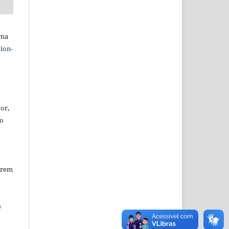
uma
ion-
or,
ão
erem
s