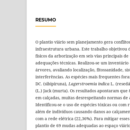
RESUMO
O plantio viário sem planejamento gera conflito
infraestrutura urbana. Este trabalho objetivou d
físicos da arborização em seis vias principais d
adequações técnicas. Realizou-se um inventário 
árvores, avaliando localização, fitossanidade, si
interferências. As espécies mais frequentes fo
DC. (sibipiruna)
, Lagerstroemia indica
L. (resedá
(L.) Jack (murta). Os resultados apontaram que 
em calçadas, muitas desrespeitando normas de a
Identificou-se o uso de espécies tóxicas ou com re
além de indivíduos causando danos ao calçament
com a rede elétrica (22,36%). Para mitigar esse
plantio de 69 mudas adequadas ao espaço viári