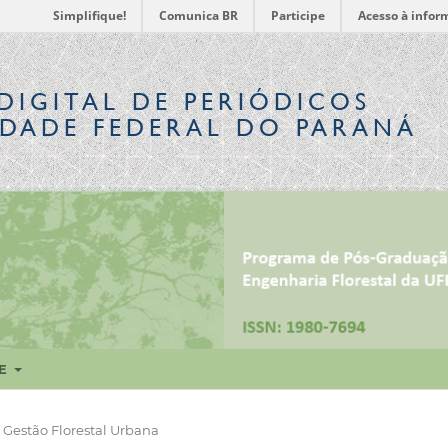
Simplifique!
Comunica BR
Participe
Acesso à infor
DIGITAL
DE PERIÓDICOS
IDADE FEDERAL DO PARANÁ
RE
Gestão Florestal Urbana