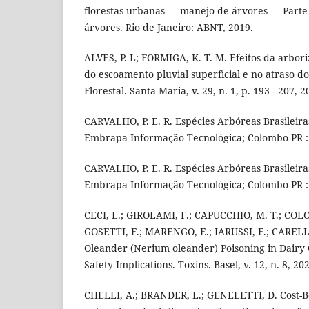
florestas urbanas — manejo de árvores — Parte 3
árvores. Rio de Janeiro: ABNT, 2019.
ALVES, P. L; FORMIGA, K. T. M. Efeitos da arbo
do escoamento pluvial superficial e no atraso do
Florestal. Santa Maria, v. 29, n. 1, p. 193 - 207, 2
CARVALHO, P. E. R. Espécies Arbóreas Brasileiras.
Embrapa Informação Tecnológica; Colombo-PR :
CARVALHO, P. E. R. Espécies Arbóreas Brasileiras.
Embrapa Informação Tecnológica; Colombo-PR :
CECI, L.; GIROLAMI, F.; CAPUCCHIO, M. T.; COL
GOSETTI, F.; MARENGO, E.; IARUSSI, F.; CARELLI
Oleander (Nerium oleander) Poisoning in Dairy C
Safety Implications. Toxins. Basel, v. 12, n. 8, 20
CHELLI, A.; BRANDER, L.; GENELETTI, D. Cost-Be