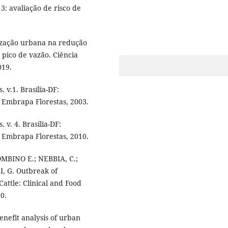
: avaliação de risco de
rização urbana na redução
 pico de vazão. Ciência
019.
 v.1. Brasília-DF:
 Embrapa Florestas, 2003.
 v. 4. Brasília-DF:
 Embrapa Florestas, 2010.
OMBINO E.; NEBBIA, C.;
, G. Outbreak of
attle: Clinical and Food
20.
nefit analysis of urban