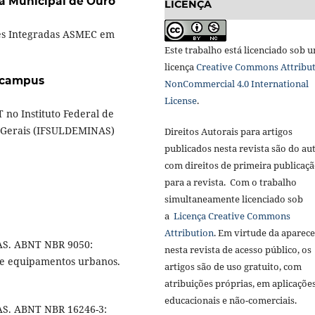
ra Municipal de Ouro
LICENÇA
es Integradas ASMEC em
Este trabalho está licenciado sob 
licença
Creative Commons Attribut
 campus
NonCommercial 4.0 International
License
.
 no Instituto Federal de
s Gerais (IFSULDEMINAS)
Direitos Autorais para artigos
publicados nesta revista são do aut
com direitos de primeira publicaç
para a revista. Com o trabalho
simultaneamente licenciado sob
a
Licença Creative Commons
Attribution
. Em virtude da aparec
S. ABNT NBR 9050:
nesta revista de acesso público, os
os e equipamentos urbanos.
artigos são de uso gratuito, com
atribuições próprias, em aplicaçõe
educacionais e não-comerciais.
. ABNT NBR 16246-3: