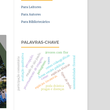
Para Leitores
Para Autores
Para Bibliotecários
PALAVRAS-CHAVE
árvores com flor
estado de são paulo.
avaliação qualitativa
cenas videográficas.
percepção.
sustentabilidade florestal
processamento de imagens
participação comunitária
vasos
paisagismo.
Áreas verdes públicas
espécies tóxicas
tipos de poda.
espécies invasoras.
censo
poda drástica
pragas e doenças