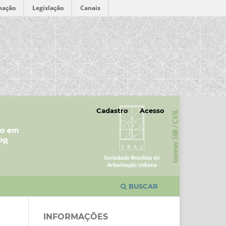
mação
Legislação
Canais
Cadastro
Acesso
BUSCAR
INFORMAÇÕES