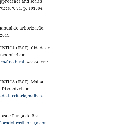
approaches and scales
ices, v. 71, p. 101684,
nual de arborização.
 2011.
STICA (IBGE). Cidades e
Disponível em:
ro-fino.html
. Acesso em:
ÍSTICA (IBGE). Malha
5. Disponível em:
-do-territorio/malhas-
ra e Funga do Brasil.
/floradobrasil.jbrj.gov.br
.