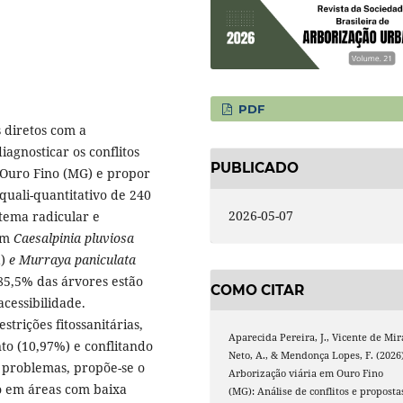
PDF
s diretos com a
iagnosticar os conflitos
PUBLICADO
e Ouro Fino (MG) e propor
quali-quantitativo de 240
2026-05-07
stema radicular e
ram
Caesalpinia pluviosa
)
e Murraya paniculata
85,5% das árvores estão
COMO CITAR
cessibilidade.
strições fitossanitárias,
Aparecida Pereira, J., Vicente de Mir
o (10,97%) e conflitando
Neto, A., & Mendonça Lopes, F. (2026)
s problemas, propõe-se o
Arborização viária em Ouro Fino
o em áreas com baixa
(MG): Análise de conflitos e proposta