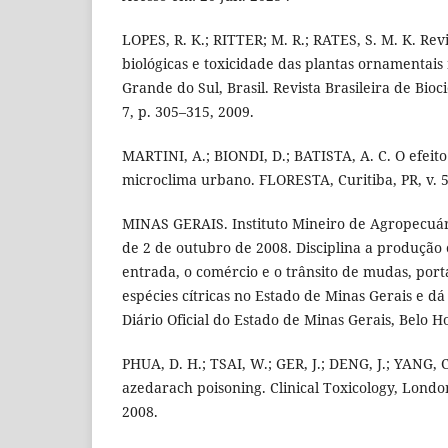
LOPES, R. K.; RITTER; M. R.; RATES, S. M. K. Rev
biológicas e toxicidade das plantas ornamentais 
Grande do Sul, Brasil. Revista Brasileira de Bioci
7, p. 305–315, 2009.
MARTINI, A.; BIONDI, D.; BATISTA, A. C. O efeito
microclima urbano. FLORESTA, Curitiba, PR, v. 52
MINAS GERAIS. Instituto Mineiro de Agropecuári
de 2 de outubro de 2008. Disciplina a produção 
entrada, o comércio e o trânsito de mudas, por
espécies cítricas no Estado de Minas Gerais e dá
Diário Oficial do Estado de Minas Gerais, Belo Ho
PHUA, D. H.; TSAI, W.; GER, J.; DENG, J.; YANG,
azedarach poisoning. Clinical Toxicology, London,
2008.