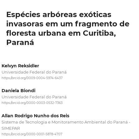
Espécies arbóreas exóticas
invasoras em um fragmento de
floresta urbana em Curitiba,
Paraná
Kelvyn Reksidler
Universidade Federal do Paraná
https://orcid.org/0009-0004-5974-6437
Daniela Biondi
Universidade Federal do Paraná
https://orcid.org/0000-0003-0532-7363
Allan Rodrigo Nunho dos Reis
Sistema de Tecnologia e Monitoramento Ambiental do Paraná -
SIMEPAR
https://orcid.org/0000-0001-5878-4707