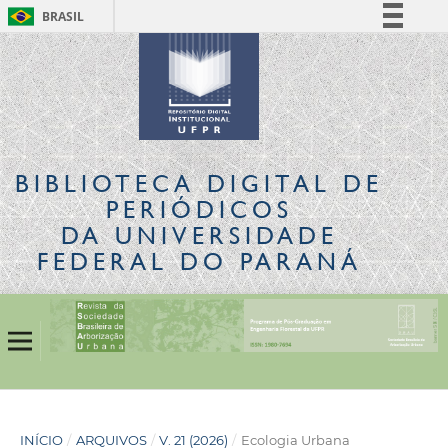
BRASIL
Simplifique!
Comunica BR
Participe
Acesso à informação
Legislação
BIBLIOTECA DIGITAL
DE
Canais
PERIÓDICOS
DA UNIVERSIDADE
FEDERAL DO PARANÁ
INÍCIO
/
ARQUIVOS
/
V. 21 (2026)
/
Ecologia Urbana