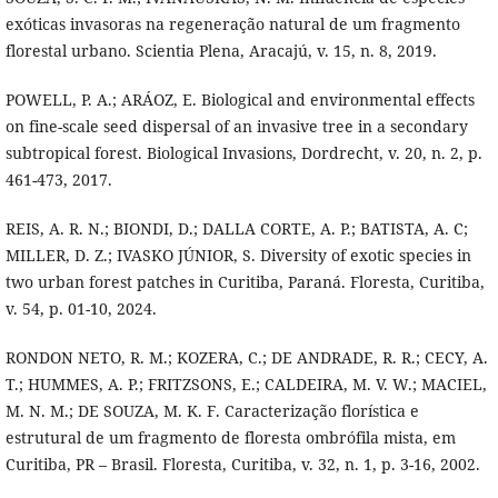
exóticas invasoras na regeneração natural de um fragmento
florestal urbano. Scientia Plena, Aracajú, v. 15, n. 8, 2019.
POWELL, P. A.; ARÁOZ, E. Biological and environmental effects
on fine-scale seed dispersal of an invasive tree in a secondary
subtropical forest. Biological Invasions, Dordrecht, v. 20, n. 2, p.
461-473, 2017.
REIS, A. R. N.; BIONDI, D.; DALLA CORTE, A. P.; BATISTA, A. C;
MILLER, D. Z.; IVASKO JÚNIOR, S. Diversity of exotic species in
two urban forest patches in Curitiba, Paraná. Floresta, Curitiba,
v. 54, p. 01-10, 2024.
RONDON NETO, R. M.; KOZERA, C.; DE ANDRADE, R. R.; CECY, A.
T.; HUMMES, A. P.; FRITZSONS, E.; CALDEIRA, M. V. W.; MACIEL,
M. N. M.; DE SOUZA, M. K. F. Caracterização florística e
estrutural de um fragmento de floresta ombrófila mista, em
Curitiba, PR – Brasil. Floresta, Curitiba, v. 32, n. 1, p. 3-16, 2002.