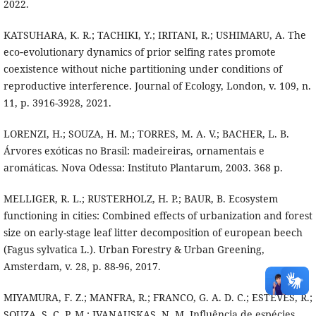
2022.
KATSUHARA, K. R.; TACHIKI, Y.; IRITANI, R.; USHIMARU, A. The
eco‐evolutionary dynamics of prior selfing rates promote
coexistence without niche partitioning under conditions of
reproductive interference. Journal of Ecology, London, v. 109, n.
11, p. 3916-3928, 2021.
LORENZI, H.; SOUZA, H. M.; TORRES, M. A. V.; BACHER, L. B.
Árvores exóticas no Brasil: madeireiras, ornamentais e
aromáticas. Nova Odessa: Instituto Plantarum, 2003. 368 p.
MELLIGER, R. L.; RUSTERHOLZ, H. P.; BAUR, B. Ecosystem
functioning in cities: Combined effects of urbanization and forest
size on early-stage leaf litter decomposition of european beech
(Fagus sylvatica L.). Urban Forestry & Urban Greening,
Amsterdam, v. 28, p. 88-96, 2017.
MIYAMURA, F. Z.; MANFRA, R.; FRANCO, G. A. D. C.; ESTEVES, R.;
SOUZA, S. C. P. M.; IVANAUSKAS, N. M. Influência de espécies