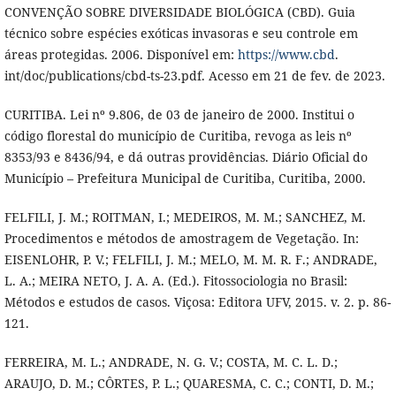
CONVENÇÃO SOBRE DIVERSIDADE BIOLÓGICA (CBD). Guia
técnico sobre espécies exóticas invasoras e seu controle em
áreas protegidas. 2006. Disponível em:
https://www.cbd
.
int/doc/publications/cbd-ts-23.pdf. Acesso em 21 de fev. de 2023.
CURITIBA. Lei nº 9.806, de 03 de janeiro de 2000. Institui o
código florestal do município de Curitiba, revoga as leis nº
8353/93 e 8436/94, e dá outras providências. Diário Oficial do
Município – Prefeitura Municipal de Curitiba, Curitiba, 2000.
FELFILI, J. M.; ROITMAN, I.; MEDEIROS, M. M.; SANCHEZ, M.
Procedimentos e métodos de amostragem de Vegetação. In:
EISENLOHR, P. V.; FELFILI, J. M.; MELO, M. M. R. F.; ANDRADE,
L. A.; MEIRA NETO, J. A. A. (Ed.). Fitossociologia no Brasil:
Métodos e estudos de casos. Viçosa: Editora UFV, 2015. v. 2. p. 86-
121.
FERREIRA, M. L.; ANDRADE, N. G. V.; COSTA, M. C. L. D.;
ARAUJO, D. M.; CÔRTES, P. L.; QUARESMA, C. C.; CONTI, D. M.;