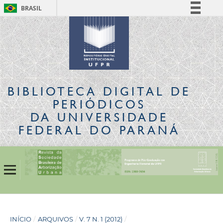
BRASIL
Simplifique!
Comunica BR
Participe
Acesso à informação
Legislação
BIBLIOTECA DIGITAL
DE
Canais
PERIÓDICOS
DA UNIVERSIDADE
FEDERAL DO PARANÁ
INÍCIO
/
ARQUIVOS
/
V. 7 N. 1 (2012)
/