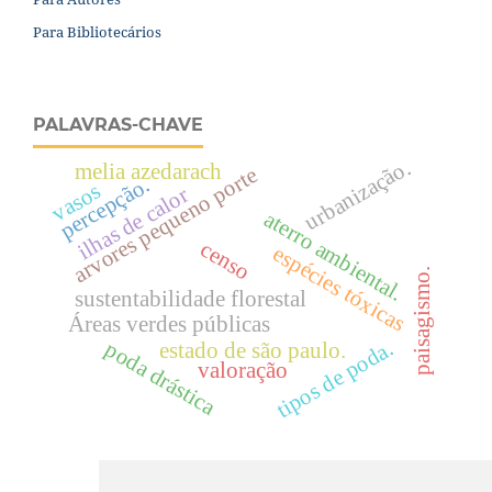
Para Bibliotecários
PALAVRAS-CHAVE
urbanização.
melia azedarach
arvores pequeno porte
percepção.
vasos
ilhas de calor
aterro ambiental.
censo
espécies tóxicas
paisagismo.
sustentabilidade florestal
Áreas verdes públicas
tipos de poda.
poda drástica
estado de são paulo.
valoração