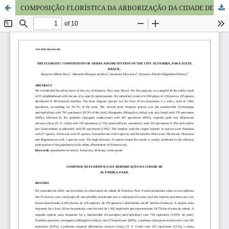
COMPOSIÇÃO FLORÍSTICA DA ARBORIZAÇÃO DA CIDADE DE ALTAMIRA, PARÁ.