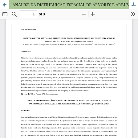
ANÁLISE DA DISTRIBUIÇÃO ESPACIAL DE ÁRVORES E ARBUSTOS QUANTO AO PORTE, À TAXONOMIA E À UTILIZAÇÃO ATRAVÉS DE SISTEMA DE INFORMAÇÃO GEOGRÁFICA