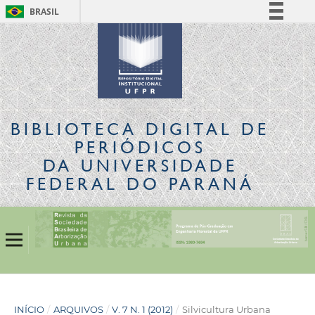
BRASIL
Simplifique!
Comunica BR
Participe
Acesso à informação
Legislação
BIBLIOTECA DIGITAL
DE
Canais
PERIÓDICOS
DA UNIVERSIDADE
FEDERAL DO PARANÁ
INÍCIO
/
ARQUIVOS
/
V. 7 N. 1 (2012)
/
Silvicultura Urbana