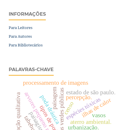
INFORMAÇÕES
Para Leitores
Para Autores
Para Bibliotecários
PALAVRAS-CHAVE
processamento de imagens
paisagem
Áreas verdes públicas
estado de são paulo.
arvores pequeno porte
avaliação qualitativa
poda drástica
percepção.
espécies tóxicas
ilhas de calor
censo
tipos de poda.
paisagismo.
vasos
tabebuia.
aterro ambiental.
urbanização.