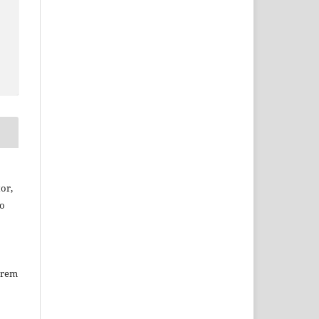
or,
ão
erem