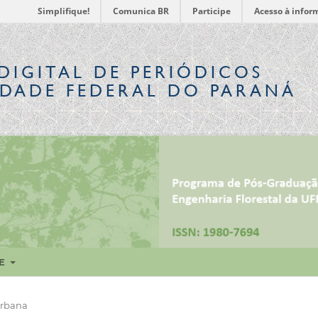
Simplifique!
Comunica BR
Participe
Acesso à infor
DIGITAL
DE PERIÓDICOS
IDADE FEDERAL DO PARANÁ
RE
Urbana