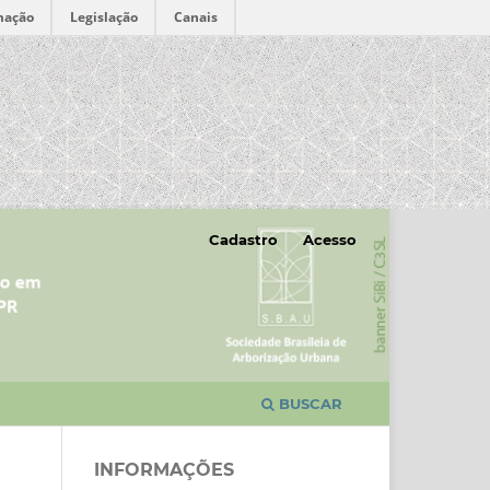
mação
Legislação
Canais
Cadastro
Acesso
BUSCAR
INFORMAÇÕES