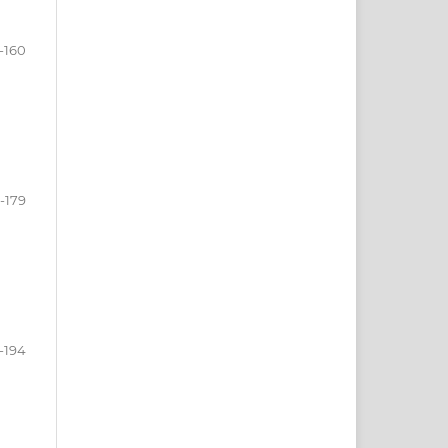
-160
1-179
-194