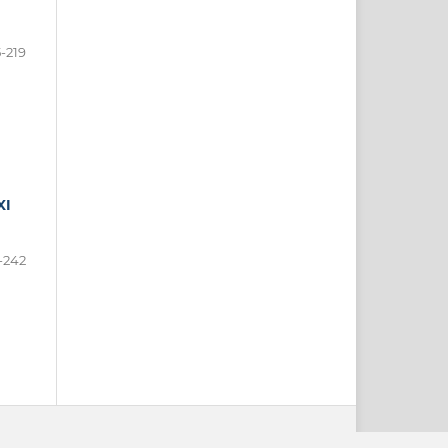
5-219
XI
-242