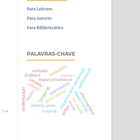
Para Leitores
Para Autores
Para Bibliotecários
PALAVRAS-CHAVE
hemerobia.
sedimentação
impactos sócio-ambientais
wetlands
dinâmica
turismo.
jacundá.
mapas jornalísticos
morfometria
cultura.
birigui-sp.
modernização
geoeconomia
música
espaço vivido
oferta turística
rio paraná.
escola
ribeirão preto.
trilhas
ivaiporã.
1-4