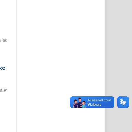
4-60
EXO
61-81