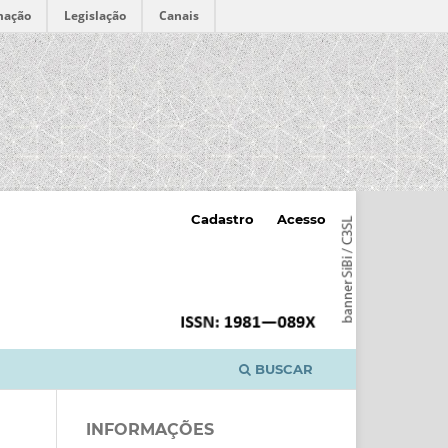
mação
Legislação
Canais
Cadastro
Acesso
BUSCAR
INFORMAÇÕES