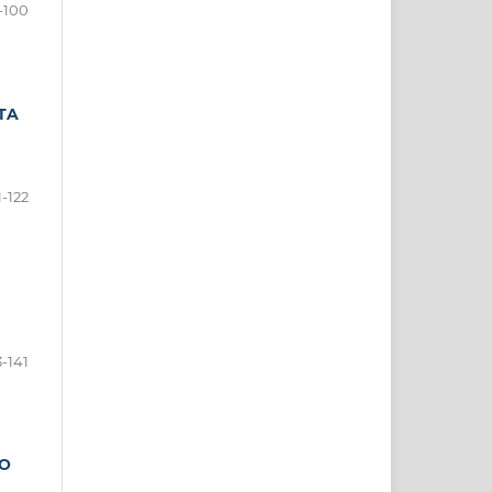
-100
TA
1-122
3-141
DO