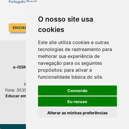
Português (Brasil)
O nosso site usa
cookies
ENVIAR SUBMISSÃO
Este site utiliza cookies e outras
tecnologias de rastreamento para
EDUCAR EM REVISTA
melhorar sua experiência de
navegação para os seguintes
e-ISSN
: 1984-0411 |
Prefixo DOI
: 10.1590 |
Qualis
: A1
propósitos:
para ativar a
Universidade Federal do Paraná
funcionalidade básica do site
.
Setor de Educação - Campus Rebouças
Rua Rockefeller, nº 57, 2.º andar - Sala 202
Fone: 3535-6207 | Bairro: Rebouças | Curitiba - Paraná - Brasil
Concordo
Educar em Revista
esta licenciada com
Creative Commons BY
Atribuição 4.0 Internacional.
Eu recuso
Alterar as minhas preferências