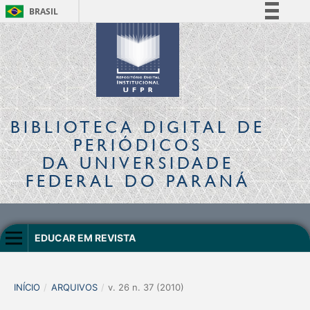
BRASIL
Simplifique!
Comunica BR
Participe
Acesso à informação
Legislação
BIBLIOTECA DIGITAL
DE
Canais
PERIÓDICOS
DA UNIVERSIDADE
FEDERAL DO PARANÁ
EDUCAR EM REVISTA
INÍCIO
/
ARQUIVOS
/
v. 26 n. 37 (2010)