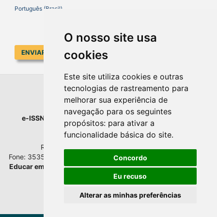
Português (Brasil)
O nosso site usa
cookies
ENVIAR SUBMISSÃO
Este site utiliza cookies e outras
tecnologias de rastreamento para
EDUCAR EM REVISTA
melhorar sua experiência de
navegação para os seguintes
e-ISSN
: 1984-0411 |
Prefixo DOI
: 10.1590 |
Qualis
: A1
propósitos:
para ativar a
Universidade Federal do Paraná
funcionalidade básica do site
.
Setor de Educação - Campus Rebouças
Rua Rockefeller, nº 57, 2.º andar - Sala 202
Fone: 3535-6207 | Bairro: Rebouças | Curitiba - Paraná - Brasil
Concordo
Educar em Revista
esta licenciada com
Creative Commons BY
Atribuição 4.0 Internacional.
Eu recuso
Alterar as minhas preferências