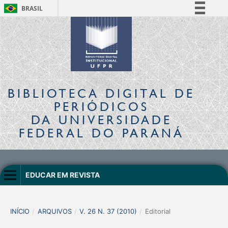
BRASIL
Simplifique!
Comunica BR
Participe
Acesso à informação
Legislação
BIBLIOTECA DIGITAL
DE
Canais
PERIÓDICOS
DA UNIVERSIDADE
FEDERAL DO PARANÁ
EDUCAR EM REVISTA
INÍCIO
/
ARQUIVOS
/
V. 26 N. 37 (2010)
/
Editorial