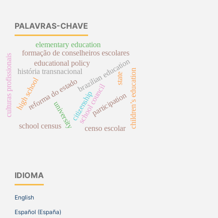
PALAVRAS-CHAVE
elementary education
formação de conselheiros escolares
culturas profissionais
brazilian education
educational policy
história transnacional
children’s education
state
high school
reforma do estado
school council
citizenship
participation
university
school census
censo escolar
IDIOMA
English
Español (España)