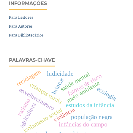
INFORMAÇÕES
Para Leitores
Para Autores
Para Bibliotecários
PALAVRAS-CHAVE
reciclagem
ludicidade
saúde mental
fatores de risco
brincar
meio ambiente
crianças rurais
ecologia
envelhecimento
racismo
agricultura
estudos da infância
violência
isolamento social
população negra
infâncias do campo