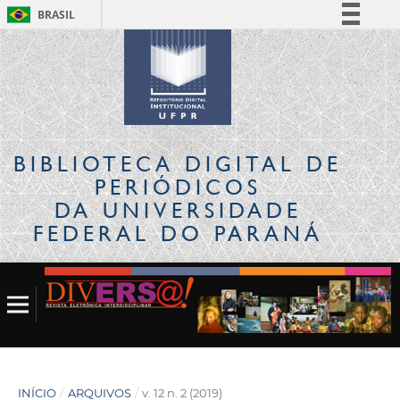
BRASIL
Simplifique!
Comunica BR
Participe
Acesso à informação
Legislação
BIBLIOTECA DIGITAL
DE
Canais
PERIÓDICOS
DA UNIVERSIDADE
FEDERAL DO PARANÁ
INÍCIO
/
ARQUIVOS
/
v. 12 n. 2 (2019)