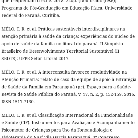
que frequentam creche. 2018. 220p. (Doutorado (tese)).
Programa de Pós-Graduação em Educação Física, Universidade
Federal do Paraná, Curitiba.
MÉLO, T. R. et al. Práticas sustentáveis interdisciplinares na
atenção primária à saúde da criança: experiências do núcleo de
apoio de saúde da família no litoral do paraná. II Simpósio
Brasileiro de Desenvolvimento Territorial Sustentável (II
SBDTS): UFPR Setor Litoral 2017.
MÉLO, T. R. et al. A interconsulta favorece resolutividade na
Atenção Primária: relato de caso da equipe de apoio à Estratégia
de Saúde da Família em Paranaguá (pr). Espaço para a Saúde-
Revista de Saúde Pública do Paraná, v. 17, n. 2, p. 152-159, 2016.
ISSN 1517-7130.
MÉLO, T. R. et al. Classificação Internacional da Funcionalidade
e Saúde (CIF): Instrumentos para Avaliação e Acompanhamento
Psicomotor de Crianças para Uso da Fonoaudiologia e
Fisioterapia do Nasf Vila Garcia-Paranaguá. 4º Congresso