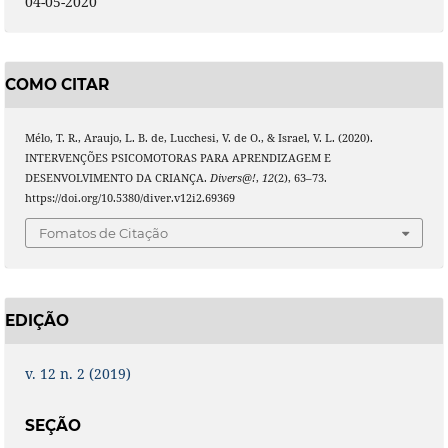
04-05-2020
COMO CITAR
Mélo, T. R., Araujo, L. B. de, Lucchesi, V. de O., & Israel, V. L. (2020).
INTERVENÇÕES PSICOMOTORAS PARA APRENDIZAGEM E
DESENVOLVIMENTO DA CRIANÇA.
Divers@!
,
12
(2), 63–73.
https://doi.org/10.5380/diver.v12i2.69369
Fomatos de Citação
EDIÇÃO
v. 12 n. 2 (2019)
SEÇÃO