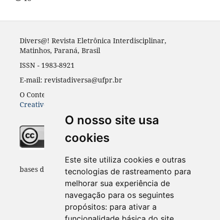
Divers@! Revista Eletrônica Interdisciplinar,
Matinhos, Paraná, Brasil
ISSN - 1983-8921
E-mail: revistadiversa@ufpr.br
O Conteúdo desta revista está publicado sob a licença
Creative Common Atribuição 4.0
O nosso site usa
cookies
Indexadores e
Este site utiliza cookies e outras
bases de dados:
tecnologias de rastreamento para
melhorar sua experiência de
navegação para os seguintes
propósitos:
para ativar a
funcionalidade básica do site
.