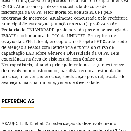
Isostretching (2006) e no protocolo Pediasuit e Terapia Intensiva
(2015). Atuou como professora substituta do curso de
fisioterapia da UFPR, setor litoral,foi bolsista REUNI pelo
programa de mestrado. Atualmente concursada pela Prefeitura
Municipal de Paranaguá (atuação no NASF), professora de
Pediatria da UNIANDRADE, professora da pós em neurologia do
IBRATE e orientadora de TCC da UNINTER. Preceptora de
estágio da UFPR Litoral, preceptora no Projeto PET Saúde- rede
de atenção à Pessoa com Deficiência e tutora do curso de
capacitação EAD sobre Gênero e Diversidade da UFPR. Tem
experiência na área de Fisioterapia com ênfase em
Neuropediatria, atuando principalmente nos seguintes temas:
desenvolvimento psicomotor, paralisia cerebral, estimulação
precoce, intervenção precoce, reeducação postural, escalas de
avaliação, marcha humana, gênero e diversidade.
REFERÊNCIAS
ARAUJO, L. B. D. et al. Caracterização do desenvolvimento
neuropsicomotor de crianças até três anos: o modelo da CIF no