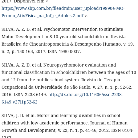
2017. Disponível em: <
https://www.sbp.com.br/fileadmin/user_upload/19890e-MO-
Promo_AtivFisica_na_Inf_e_Adoles-2.pdf
>.
SILVA, A. Z. D. et al. Psychomotor Intervention to stimulate
Motor Development in 8-10-year-old schoolchildren. Revista
Brasileira de Cineantropometria & Desempenho Humano, v. 19,
n. 2, p. 150-163, 2017. ISSN 1980-0037.
SILVA, A. Z. D. et al. Neuropsychomotor evaluation and
functional classification in schoolchildren between the ages of 10
and 12 from the public school system. Revista de Terapia
Ocupacional da Universidade de São Paulo, v. 27, n. 1, p. 52-62,
2016. ISSN 2238-6149.
http://dx.doi.org/10.11606/issn.2238-
6149.v27i1p52-62
SILVA, J. D. et al. Motor and learning disabilities in school
children with low academic performance. Journal of Human
Growth and Development, v. 22, n. 1, p. 41-46, 2012. ISSN 0104-
1282.