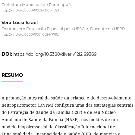
Prefeitura Municipal de Paranaguá
http://orcid.org/0000-0002-8005-189X
Vera Lúcia Israel
Doutora em Educação Especial pela UFSCar, Docente da UFPR.
http://orcid.org/0000-0001-5824-7792
DOI:
https://doi.org/10.5380/diver.v12i2.69369
RESUMO
A promoção integral da saúde da criança e do desenvolvimento
neuropsicomotor (DNPM) configura uma das estratégias centrais
do Estratégia de Saúde da Família (ESF) e de seu Núcleo
Ampliado de Saúde da Família (NASF), nos moldes de um
modelo biopsicossocial da Classificação Internacional de
Funcionalidade, Incapacidade e Saúde (CIF), de maneira a