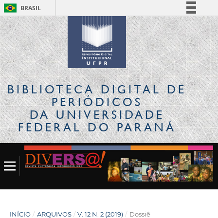
BRASIL
Simplifique!
Comunica BR
Participe
Acesso à informação
Legislação
BIBLIOTECA DIGITAL
DE
Canais
PERIÓDICOS
DA UNIVERSIDADE
FEDERAL DO PARANÁ
INÍCIO
/
ARQUIVOS
/
V. 12 N. 2 (2019)
/
Dossiê