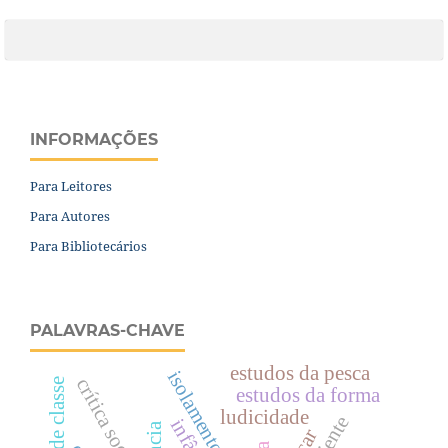
INFORMAÇÕES
Para Leitores
Para Autores
Para Bibliotecários
PALAVRAS-CHAVE
estudos da pesca
isolamento social
crítica social
diários de classe
estudos da forma
ludicidade