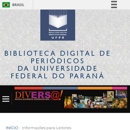
BRASIL
Simplifique!
Comunica BR
Participe
Acesso à informação
Legislação
BIBLIOTECA DIGITAL
DE
Canais
PERIÓDICOS
DA UNIVERSIDADE
FEDERAL DO PARANÁ
INÍCIO
/
Informações para Leitores