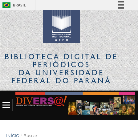
BRASIL
Simplifique!
Comunica BR
Participe
Acesso à informação
Legislação
BIBLIOTECA DIGITAL
DE
Canais
PERIÓDICOS
DA UNIVERSIDADE
FEDERAL DO PARANÁ
INÍCIO
/
Buscar