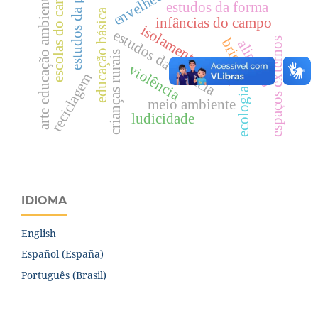
estudos da pesca
escolas do campo
arte educação ambienta
estudos da forma
educação básica
infâncias do campo
isolamento social
estudos da infância
brincar
espaços externos
alimento
crianças rurais
violência
reciclagem
ecologia
meio ambiente
ludicidade
IDIOMA
English
Español (España)
Português (Brasil)