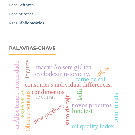
Para Leitores
Para Autores
Para Bibliotecários
PALAVRAS-CHAVE
iogurte
anÁlise tempo-intensidade
macarrÃo sem glÚten
spices
cyclodextrin-toxicity.
carne de sol
consumer's individual differences.
kefir
condimentos
especiarias
Óleos essenciais
condiments
textura.
suco de caju
new products
novos produtos
bindtest
oil quality index.