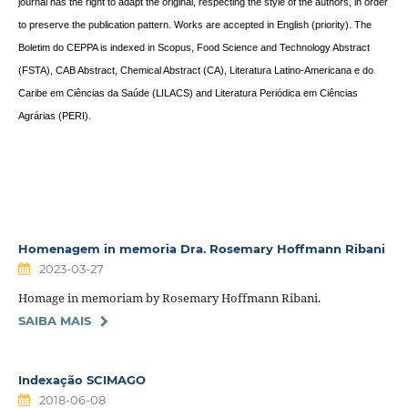
journal has the right to adapt the original, respecting the style of the authors, in order
to preserve the publication pattern. Works are accepted in English (priority).
The
Boletim do CEPPA is indexed in
Scopus, Food Science and Technology Abstract
(FSTA), CAB Abstract, Chemical Abstract (CA), Literatura Latino-Americana e do
Caribe em Ciências da Saúde (LILACS) and Literatura Periódica
em Ciências
Agrárias
(PERI).
Homenagem in memoria Dra. Rosemary Hoffmann Ribani
2023-03-27
Homage in memoriam by Rosemary Hoffmann Ribani.
SAIBA MAIS
Indexação SCIMAGO
2018-06-08