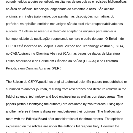
ou submetidos a outro periódico), resultantes de pesquisas e revisões bibliográficas
na área de ciência, tecnologia, engenharia de alimentos e afins. São aceitos
originais em inglês (prioritário), que atendam as disposições normativas do
peródico. As opiniões emitidas nos artigos são de exclusiva responsabilidade dos
autores. O Boletim se reserva o direito de adaptar os originais para manter a
homogeneidade da publicação, respeitando sempre o estilo do autor. O Boletim do
CEPPA está indexado no Scopus, Food Science and Technology Abstract (FSTA),
no CAB Abstract, no Chemical Abstract (CA), nas bases de dados de Literatura
Latino-Americana e do Caribe em Ciências da Saúde (LILACS) e na Literatura
Periódica em Ciências Agrárias (PERI).
The Boletim do CEPPA publishes original technical-scientific papers (not published or
submitted to another journal), resulting from researches and literature reviews in the
field of
science, technology and food engineering as well as correlated areas. The
papers (without identifying the authors) are evaluated by two referees, using up to
another referee if there is disagreement between their opinions. The final decision
rests with the Editorial Board after consideration of the three reports. The opinions
expressed on the articles are under the author’s full responsibility. However the