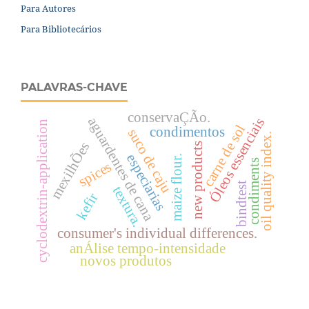
Para Autores
Para Bibliotecários
PALAVRAS-CHAVE
conservaÇÃo.
aguardentes de cana
Óleos essenciais
cyclodextrin-application
carne de sol
condimentos
suco de caju
oil quality index.
mexilhÕes
new products
especiarias
maize flour.
condiments
spices
bindtest
textura.
kefir
consumer's individual differences.
anÁlise tempo-intensidade
novos produtos