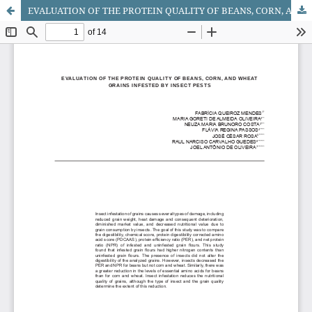
EVALUATION OF THE PROTEIN QUALITY OF BEANS, CORN, AND WHEAT GRAINS INFESTED BY INSECT PESTS