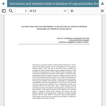
Extraction and antimicrobial evaluation of capsaicinóides from three peppers varieties of genus Capsicum