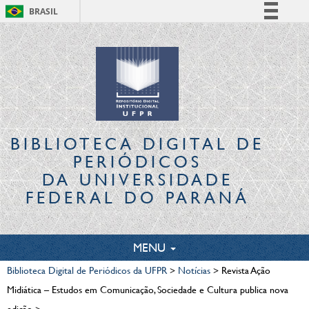
BRASIL
Simplifique!
Comunica BR
Participe
Acesso à informação
Legislação
Canais
BIBLIOTECA DIGITAL
DE
PERIÓDICOS
DA UNIVERSIDADE
FEDERAL DO PARANÁ
TOGGLE
MENU
NAVIGATION
Biblioteca Digital de Periódicos da UFPR
>
Notícias
>
Revista Ação
Midiática – Estudos em Comunicação, Sociedade e Cultura publica nova
edição
>