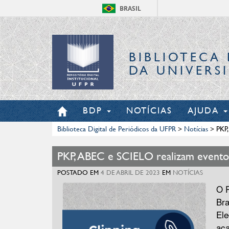
BRASIL
BIBLIOTECA 
DA UNIVERS
BDP
NOTÍCIAS
AJUDA
Biblioteca Digital de Periódicos da UFPR
>
Notícias
>
PKP,
PKP, ABEC e SCIELO realizam evento 
POSTADO EM
4 DE ABRIL DE 2023
EM
NOTÍCIAS
O P
Bra
Ele
aca