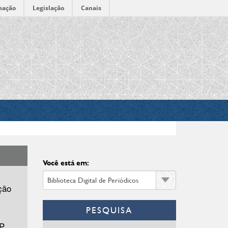
mação
Legislação
Canais
Você está em:
ção
PESQUISA
P,