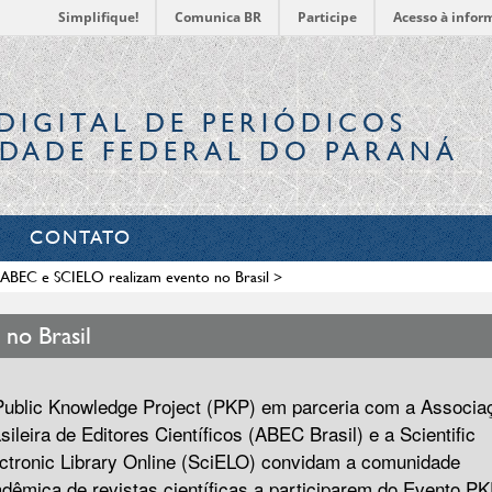
Simplifique!
Comunica BR
Participe
Acesso à infor
DIGITAL
DE PERIÓDICOS
IDADE FEDERAL DO PARANÁ
CONTATO
 ABEC e SCIELO realizam evento no Brasil
>
no Brasil
ublic Knowledge Project (PKP) em parceria com a Associa
sileira de Editores Científicos (ABEC Brasil) e a Scientific
ctronic Library Online (SciELO) convidam a comunidade
dêmica de revistas científicas a participarem do Evento PK