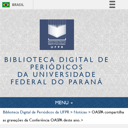
BRASIL
Simplifique!
Comunica BR
Participe
Acesso à informação
Legislação
Canais
BIBLIOTECA DIGITAL
DE
PERIÓDICOS
DA UNIVERSIDADE
FEDERAL DO PARANÁ
TOGGLE
MENU
NAVIGATION
Biblioteca Digital de Periódicos da UFPR
>
Notícias
>
OASPA compartilha
as gravações da Conferência OASPA deste ano.
>