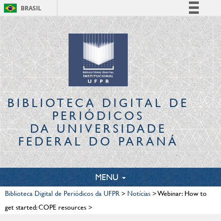
BRASIL
Simplifique!
Comunica BR
Participe
Acesso à informação
Legislação
Canais
BIBLIOTECA DIGITAL
DE
PERIÓDICOS
DA UNIVERSIDADE
FEDERAL DO PARANÁ
TOGGLE
MENU
NAVIGATION
Biblioteca Digital de Periódicos da UFPR
>
Notícias
>
Webinar: How to
get started: COPE resources
>